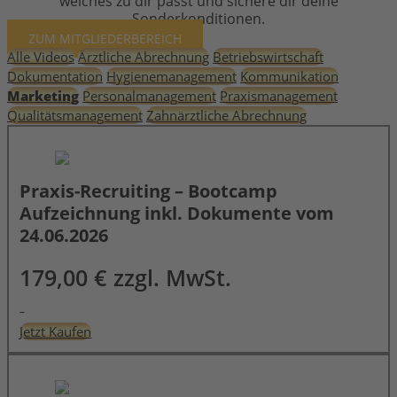
welches zu dir passt und sichere dir deine
Sonderkonditionen.
ZUM MITGLIEDERBEREICH
Alle Videos
Ärztliche Abrechnung
Betriebswirtschaft
Dokumentation
Hygienemanagement
Kommunikation
Marketing
Personalmanagement
Praxismanagement
Qualitätsmanagement
Zahnärztliche Abrechnung
Praxis-Recruiting – Bootcamp
Aufzeichnung inkl. Dokumente vom
24.06.2026
179,00 € zzgl. MwSt.
Jetzt Kaufen