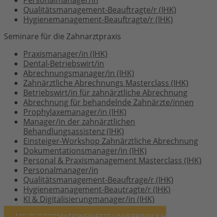
Qualitätsmanagement-Beauftragte/r (IHK)
Hygienemanagement-Beauftragte/r (IHK)
Seminare für die Zahnarztpraxis
Praxismanager/in (IHK)
Dental-Betriebswirt/in
Abrechnungsmanager/in (IHK)
Zahnärztliche Abrechnungs Masterclass (IHK)
Betriebswirt/in für zahnärztliche Abrechnung
Abrechnung für behandelnde Zahnärzte/innen
Prophylaxemanager/in (IHK)
Manager/in der zahnärztlichen
Behandlungsassistenz (IHK)
Einsteiger-Workshop Zahnärztliche Abrechnung
Dokumentationsmanager/in (IHK)
Personal & Praxismanagement Masterclass (IHK)
Personalmanager/in
Qualitätsmanagement-Beauftrage/r (IHK)
Hygienemanagement-Beautragte/r (IHK)
KI & Digitalisierungmanager/in (IHK)
MEHR INFORMATIONEN
JETZT UNVERBINDLICH