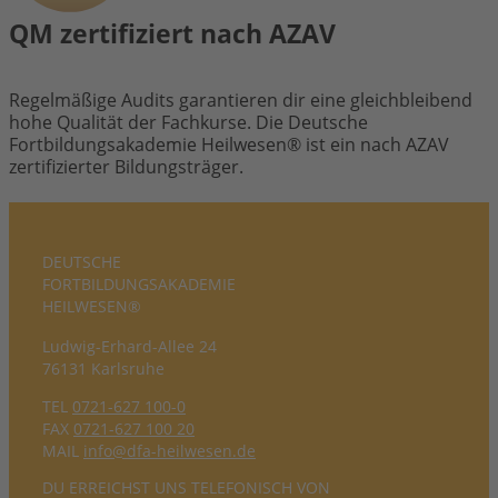
QM zertifiziert nach AZAV
Regelmäßige Audits garantieren dir eine gleichbleibend
hohe Qualität der Fachkurse. Die Deutsche
Fortbildungsakademie Heilwesen® ist ein nach AZAV
zertifizierter Bildungsträger.
DEUTSCHE
FORTBILDUNGS­AKADEMIE
HEILWESEN®
Ludwig-Erhard-Allee 24
76131 Karlsruhe
TEL
0721-627 100-0
FAX
0721-627 100 20
MAIL
info@dfa-heilwesen.de
DU ERREICHST UNS TELEFONISCH VON