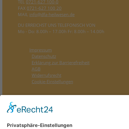
TEL
0721-627 100-0
FAX
0721-627 100 20
MAIL
info@dfa-heilwesen.de
DU ERREICHST UNS TELEFONISCH VON
Mo - Do: 8.00h – 17.00h Fr: 8.00h – 14.00h
Impressum
Datenschutz
Erklärung zur Barrierefreiheit
AGB
Widerrufsrecht
Cookie-Einstellungen