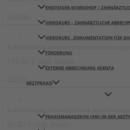
EINSTEIGER-WORKSHOP | ZAHNÄRZTL
Jetzt Kaufen
VIDEOKURS – ZAHNÄRZTLICHE ABREC
VIDEOKURS „DOKUMENTATION FÜR DA
Aufzeichnung Zahnärztliches Abrechnungs
FÖRDERUNG
179,00 € zzgl. MwSt.
EXTERNE ABRECHNUNG 4DENTA
Jetzt Kaufen
ARZTPRAXIS
Aufzeichnung Zahnärztliches Abrechnungs
PRAXISMANAGER/IN (IHK) IN DER ARZT
99,00 € zzgl. MwSt.