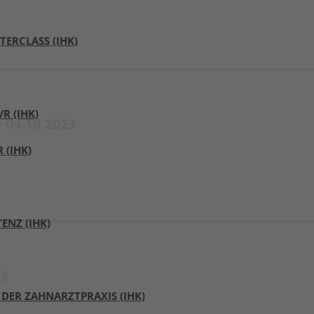
ERCLASS (IHK)
 (IHK)​
04.10.2023
(IHK)
ENZ (IHK)
3
 DER ZAHNARZTPRAXIS (IHK)