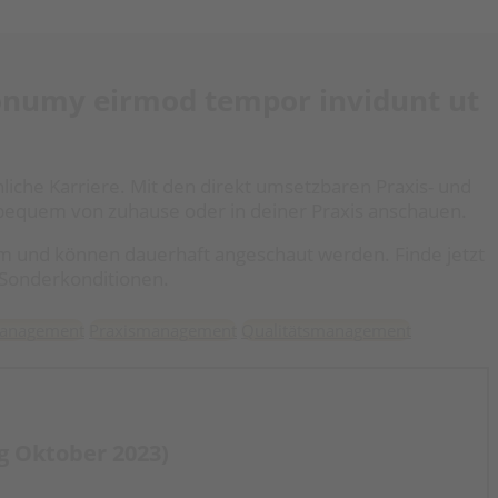
 nonumy eirmod tempor invidunt ut
önliche Karriere. Mit den direkt umsetzbaren Praxis- und
u bequem von zuhause oder in deiner Praxis anschauen.
am und können dauerhaft angeschaut werden. Finde jetzt
e Sonderkonditionen.
management
Praxismanagement
Qualitätsmanagement
g Oktober 2023)