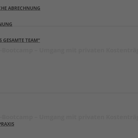
ICHE ABRECHNUNG
HNUNG
S GESAMTE TEAM“
-Bootcamp – Umgang mit privaten Kostenträg
-Bootcamp – Umgang mit privaten Kostenträg
PRAXIS