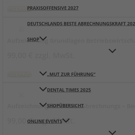
PRAXISOFFENSIVE 2027
Jetzt Kaufen
DEUTSCHLANDS BESTE ABRECHNUNGSKRAFT 20
SHOP
Aufzeichnung Grundlagen Betriebswirtscha
99,00 € zzgl. MwSt.
„MUT ZUR FÜHRUNG“
Jetzt Kaufen
DENTAL TIMES 2025
Aufzeichnung Ärztliches Abrechnungs – Bo
SHOPÜBERSICHT
99,00 € zzgl. MwSt.
ONLINE EVENTS