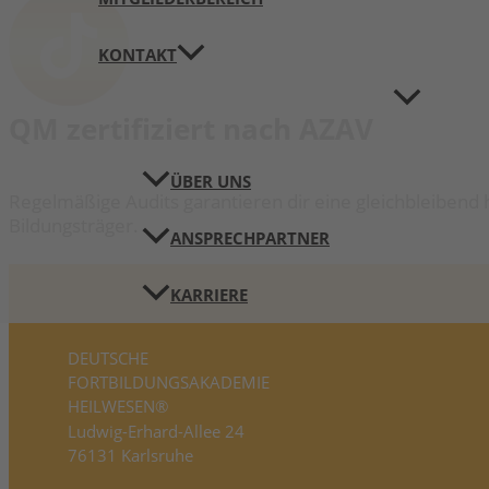
KONTAKT
QM zertifiziert nach AZAV
ÜBER UNS
Regelmäßige Audits garantieren dir eine gleichbleibend 
Bildungsträger.
ANSPRECHPARTNER
KARRIERE
DEUTSCHE
FORTBILDUNGS­AKADEMIE
HEILWESEN®
Ludwig-Erhard-Allee 24
76131 Karlsruhe