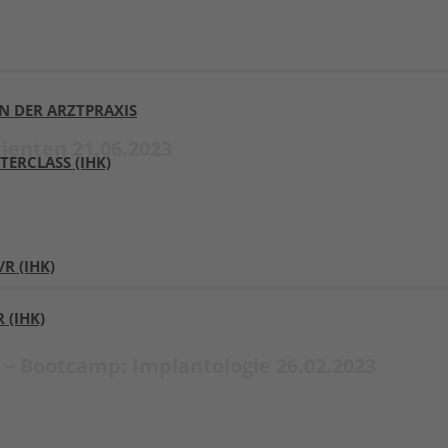
N DER ARZTPRAXIS
ienten 21.06.2023
ERCLASS (IHK)
 (IHK)​
(IHK)
– Bootcamp: Implantologie 26.02.2023