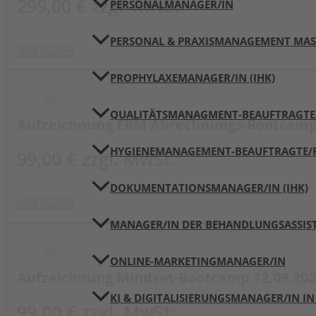
299,00 € zzgl. MwSt.
PERSONALMANAGER/IN
PERSONAL & PRAXISMANAGEMENT MAST
Jetzt Kaufen
PROPHYLAXEMANAGER/IN (IHK)
QUALITÄTSMANAGMENT-BEAUFTRAGTE/R
Aufzeichnung EBM Abrechnungs-Bootcamp 
HYGIENEMANAGEMENT-BEAUFTRAGTE/R 
99,00 € zzgl. MwSt.
DOKUMENTATIONSMANAGER/IN (IHK)
Jetzt Kaufen
MANAGER/IN DER BEHANDLUNGSASSIST
ONLINE-MARKETINGMANAGER/IN
Aufzeichnung Mindset-Bootcamp 12.09.202
KI & DIGITALISIERUNGSMANAGER/IN IN
99,00 € zzgl. MwSt.