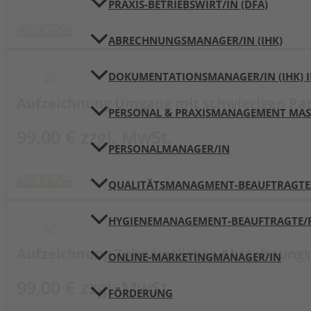
PRAXIS-BETRIEBSWIRT/IN (DFA)
Jetzt Kaufen
ABRECHNUNGSMANAGER/IN (IHK)
DOKUMENTATIONSMANAGER/IN (IHK) I
Aufzeichnung Umgang mit schwierigen Pat
PERSONAL & PRAXISMANAGEMENT MAST
99,00 € zzgl. MwSt.
PERSONALMANAGER/IN
Jetzt Kaufen
QUALITÄTSMANAGMENT-BEAUFTRAGTE/R
HYGIENEMANAGEMENT-BEAUFTRAGTE/R 
Aufzeichnung Zahnärztliches Abrechnungs 
ONLINE-MARKETINGMANAGER/IN
99,00 € zzgl. MwSt.
FÖRDERUNG