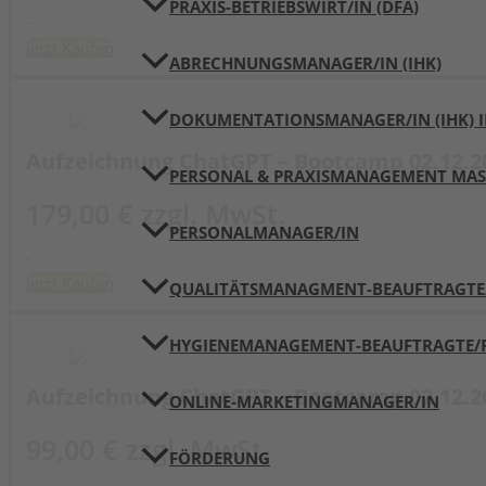
PRAXIS-BETRIEBSWIRT/IN (DFA)
Jetzt Kaufen
ABRECHNUNGSMANAGER/IN (IHK)
DOKUMENTATIONSMANAGER/IN (IHK) I
Aufzeichnung ChatGPT – Bootcamp 02.12.2
PERSONAL & PRAXISMANAGEMENT MAST
179,00 € zzgl. MwSt.
PERSONALMANAGER/IN
Jetzt Kaufen
QUALITÄTSMANAGMENT-BEAUFTRAGTE/R
HYGIENEMANAGEMENT-BEAUFTRAGTE/R 
Aufzeichnung ChatGPT – Bootcamp 02.12.2
ONLINE-MARKETINGMANAGER/IN
99,00 € zzgl. MwSt.
FÖRDERUNG