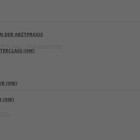
N DER ARZTPRAXIS
025 inkl. Dokumente
ERCLASS (IHK)
 (IHK)​
(IHK)
025