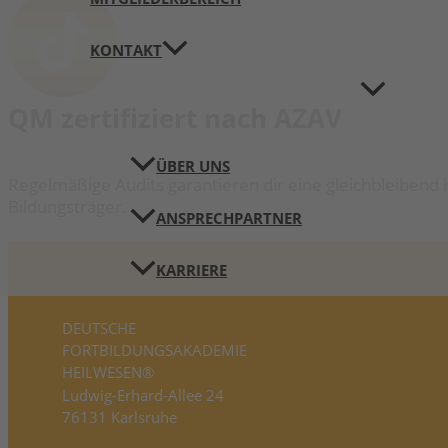
KONTAKT
QM zertifiziert nach AZAV
ÜBER UNS
Regelmäßige Audits garantieren dir eine gleichbleibend 
Bildungsträger.
ANSPRECHPARTNER
KARRIERE
DEUTSCHE
FORTBILDUNGS­AKADEMIE
HEILWESEN®
Ludwig-Erhard-Allee 24
76131 Karlsruhe