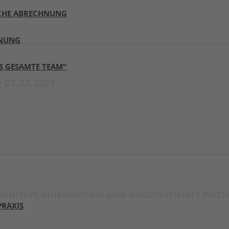
ICHE ABRECHNUNG
HNUNG
S GESAMTE TEAM“
 07.03.2025
turiert einsammeln und automatisiert nutze
PRAXIS