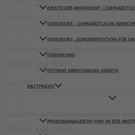
EINSTEIGER-WORKSHOP | ZAHNÄRZTL
Jetzt Kaufen
VIDEOKURS – ZAHNÄRZTLICHE ABREC
VIDEOKURS „DOKUMENTATION FÜR DA
Aufzeichnung Das 1×1 des Praxismarketing
FÖRDERUNG
99,00 € zzgl. MwSt.
EXTERNE ABRECHNUNG 4DENTA
Jetzt Kaufen
ARZTPRAXIS
Aufzeichnung Patientenbewertungen struk
PRAXISMANAGER/IN (IHK) IN DER ARZT
99,00 € zzgl. MwSt.