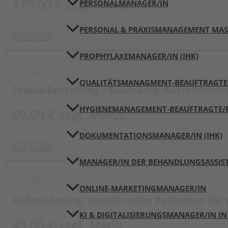
179,00 € zzgl. MwSt.
PERSONALMANAGER/IN
PERSONAL & PRAXISMANAGEMENT MAST
Jetzt Kaufen
PROPHYLAXEMANAGER/IN (IHK)
QUALITÄTSMANAGMENT-BEAUFTRAGTE/R
Praxis-Recruiting – Bootcamp Aufzeichnun
HYGIENEMANAGEMENT-BEAUFTRAGTE/R 
99,00 € zzgl. MwSt.
DOKUMENTATIONSMANAGER/IN (IHK)
Jetzt Kaufen
MANAGER/IN DER BEHANDLUNGSASSIST
ONLINE-MARKETINGMANAGER/IN
Aufzeichnung: Gezielt mehr Patienten für 
KI & DIGITALISIERUNGSMANAGER/IN IN
49,00 € zzgl. MwSt.