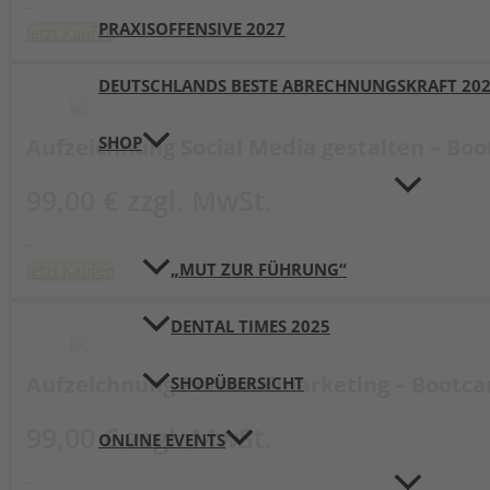
PRAXISOFFENSIVE 2027
Jetzt Kaufen
DEUTSCHLANDS BESTE ABRECHNUNGSKRAFT 20
SHOP
Aufzeichnung Social Media gestalten – Boo
99,00 € zzgl. MwSt.
„MUT ZUR FÜHRUNG“
Jetzt Kaufen
DENTAL TIMES 2025
Aufzeichnung Personalmarketing – Bootca
SHOPÜBERSICHT
99,00 € zzgl. MwSt.
ONLINE EVENTS