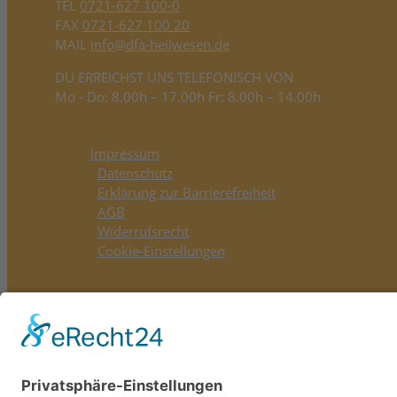
TEL
0721-627 100-0
FAX
0721-627 100 20
MAIL
info@dfa-heilwesen.de
DU ERREICHST UNS TELEFONISCH VON
Mo - Do: 8.00h – 17.00h Fr: 8.00h – 14.00h
Impressum
Datenschutz
Erklärung zur Barrierefreiheit
AGB
Widerrufsrecht
Cookie-Einstellungen