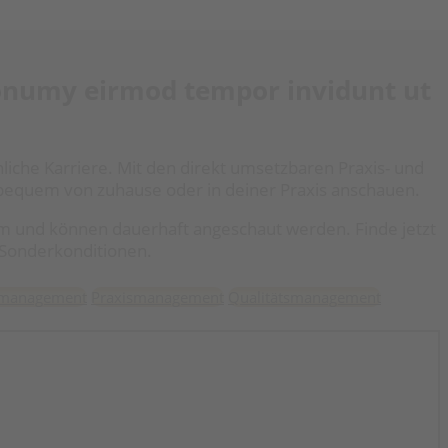
 nonumy eirmod tempor invidunt ut
önliche Karriere. Mit den direkt umsetzbaren Praxis- und
u bequem von zuhause oder in deiner Praxis anschauen.
am und können dauerhaft angeschaut werden. Finde jetzt
e Sonderkonditionen.
lmanagement
Praxismanagement
Qualitätsmanagement