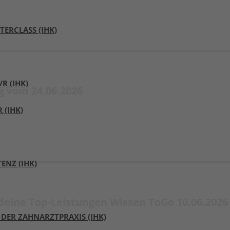
ERCLASS (IHK)
 (IHK)​
g vom 24.06.2026
(IHK)
ENZ (IHK)
deine Top-Leistungen Wissen ToGo 10.06.2026
 DER ZAHNARZTPRAXIS (IHK)