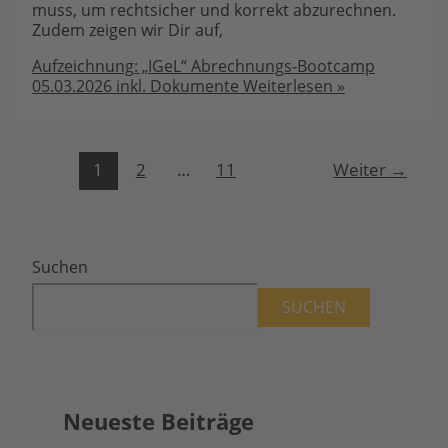
muss, um rechtsicher und korrekt abzurechnen.
Zudem zeigen wir Dir auf,
Aufzeichnung: „IGeL“ Abrechnungs-Bootcamp
05.03.2026 inkl. Dokumente
Weiterlesen »
1
2
…
11
Weiter
→
Suchen
SUCHEN
Neueste Beiträge