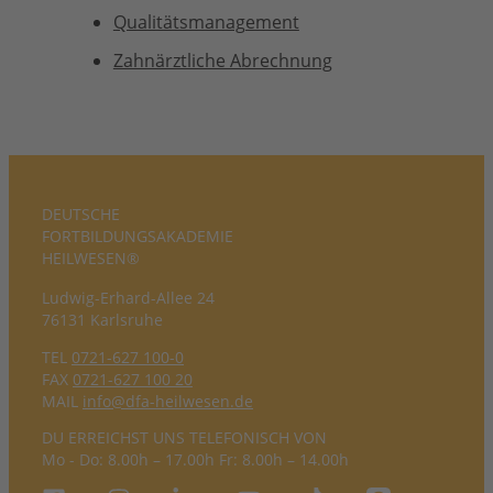
Qualitätsmanagement
Zahnärztliche Abrechnung
DEUTSCHE
FORTBILDUNGS­AKADEMIE
HEILWESEN®
Ludwig-Erhard-Allee 24
76131 Karlsruhe
TEL
0721-627 100-0
FAX
0721-627 100 20
MAIL
info@dfa-heilwesen.de
DU ERREICHST UNS TELEFONISCH VON
Mo - Do: 8.00h – 17.00h Fr: 8.00h – 14.00h