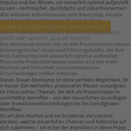
Impulse und das Wissen, um steuerlich optimal aufgestellt
zu sein – rechtssicher, durchdacht und zukunftsorientiert.
Alle weiteren Informationen zum Bootcamp, Inhalte
und Anmeldemöglichkeiten findest du hier:
HIER GEHT’S ZUR ANMELDUNG UND ALLEN INFOS
Online "FINANZIELLE FREIHEIT DURCH STEUERKLARHEIT -
BOOTCAMP" am 09.07.2026 um 18:00 Uhr
Das Bootcamp richtet sich an alle Praxisinhaber/-innen,
Existenzgründer/-innen und Führungskräfte, die ihre
Arzt-/zahnarztpraxis steuerlich optimal aufstellen,
finanzielle Potenziale besser nutzen und mit mehr
Klarheit und Sicherheit unternehmerische
Entscheidungen treffen möchten.
Dieses Steuer-Bootcamp ist deine perfekte Möglichkeit, dir
in kurzer Zeit wertvolles, praxisnahes Wissen anzueignen.
Im Fokus stehen Themen, die dich als Praxisinhaber/in
unmittelbar betreffen – von den steuerlichen Grundlagen
über Investitionsentscheidungen bis hin zum digitalen
Workflow.
Du erhältst Klarheit und ein fundiertes Verständnis
darüber, welche steuerlichen Chancen und Fallstricke auf
dich zukommen – sei es bei der Investition in deine Praxis