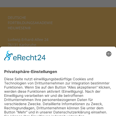
DEUTSCHE
FORTBILDUNGS­AKADEMIE
HEILWESEN®
Ludwig-Erhard-Allee 24
76131 Karlsruhe
TEL
0721-627 100-0
FAX
0721-627 100 20
MAIL
info@dfa-heilwesen.de
DU ERREICHST UNS TELEFONISCH VON
Mo - Do: 8.00h – 17.00h Fr: 8.00h – 14.00h
Impressum
Datenschutz
Erklärung zur Barrierefreiheit
AGB
Widerrufsrecht
Cookie-Einstellungen