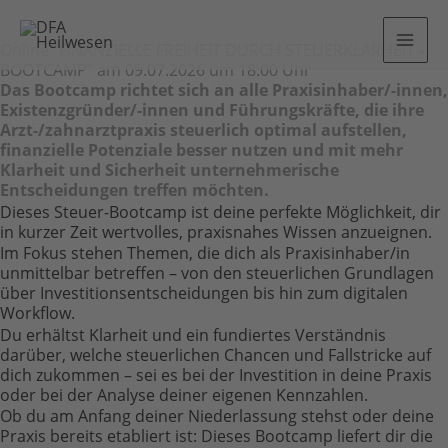
Online "FINANZIELLE FREIHEIT DURCH STEUERKLARHEIT -
BOOTCAMP" am 09.07.2026 um 18:00 Uhr
Das Bootcamp richtet sich an alle Praxisinhaber/-innen,
Existenzgründer/-innen und Führungskräfte, die ihre
Arzt-/zahnarztpraxis steuerlich optimal aufstellen,
finanzielle Potenziale besser nutzen und mit mehr
Klarheit und Sicherheit unternehmerische
Entscheidungen treffen möchten.
Dieses Steuer-Bootcamp ist deine perfekte Möglichkeit, dir
in kurzer Zeit wertvolles, praxisnahes Wissen anzueignen.
Im Fokus stehen Themen, die dich als Praxisinhaber/in
unmittelbar betreffen – von den steuerlichen Grundlagen
über Investitionsentscheidungen bis hin zum digitalen
Workflow.
Du erhältst Klarheit und ein fundiertes Verständnis
darüber, welche steuerlichen Chancen und Fallstricke auf
dich zukommen – sei es bei der Investition in deine Praxis
oder bei der Analyse deiner eigenen Kennzahlen.
Ob du am Anfang deiner Niederlassung stehst oder deine
Praxis bereits etabliert ist: Dieses Bootcamp liefert dir die