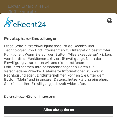
Ludwig-Erhard-Allee 24
76131 Karlsruhe
TEL
0721-627 100-0
FAX
0721-627 100 20
MAIL
info@dfa-heilwesen.de
DU ERREICHST UNS TELEFONISCH VON
Mo - Do: 8.00h – 17.00h Fr: 8.00h – 14.00h
Impressum
Datenschutz
Erklärung zur Barrierefreiheit
AGB
Widerrufsrecht
Cookie-Einstellungen