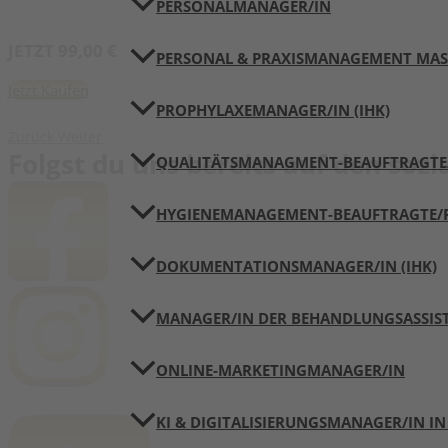
Aufzeichnung Digitalisierungs-Bootcamp 07.
PERSONALMANAGER/IN
JETZT 99,00 €
PERSONAL & PRAXISMANAGEMENT MAST
Jetzt Kaufen
PROPHYLAXEMANAGER/IN (IHK)
Zurück
Weiter
Folgst du uns bereits auf den soz
QUALITÄTSMANAGMENT-BEAUFTRAGTE/R
HYGIENEMANAGEMENT-BEAUFTRAGTE/R 
DOKUMENTATIONSMANAGER/IN (IHK)
MANAGER/IN DER BEHANDLUNGSASSIST
ONLINE-MARKETINGMANAGER/IN
KI & DIGITALISIERUNGSMANAGER/IN IN