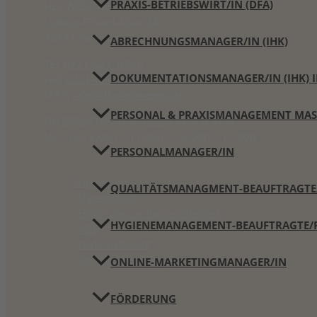
PRAXIS-BETRIEBSWIRT/IN (DFA)
HEILWESEN®
Ludwig-Erhard-Allee 24
76131 Karlsruhe
ABRECHNUNGSMANAGER/IN (IHK)
TEL
0721-627 100-0
DOKUMENTATIONSMANAGER/IN (IHK) I
FAX
0721-627 100 20
MAIL
info@dfa-heilwesen.de
PERSONAL & PRAXISMANAGEMENT MAST
DU ERREICHST UNS TELEFONISCH VON
Mo - Do: 8.00h – 17.00h Fr: 8.00h – 14.00h
PERSONALMANAGER/IN
Impressum
QUALITÄTSMANAGMENT-BEAUFTRAGTE/R
Datenschutz
Erklärung zur Barrierefreiheit
HYGIENEMANAGEMENT-BEAUFTRAGTE/R 
AGB
Widerrufsrecht
Cookie-Einstellungen
ONLINE-MARKETINGMANAGER/IN
FÖRDERUNG