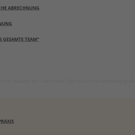
ICHE ABRECHNUNG
HNUNG
S GESAMTE TEAM“
hohe Qualität der Fachkurse. Die Deutsche Fortbildungsak
PRAXIS