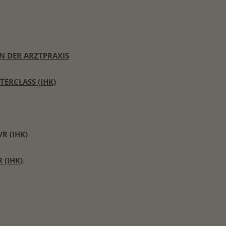
N DER ARZTPRAXIS
ERCLASS (IHK)
 (IHK)​
(IHK)