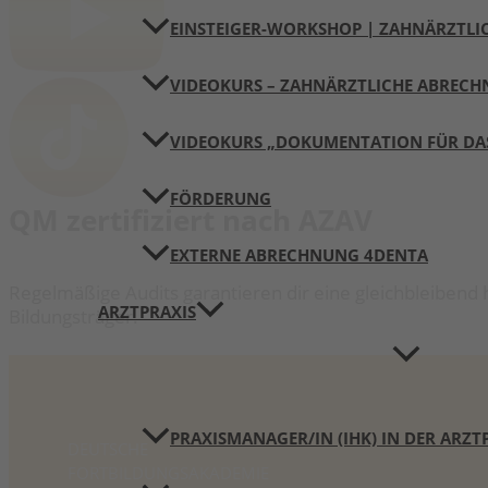
EINSTEIGER-WORKSHOP | ZAHNÄRZTL
VIDEOKURS – ZAHNÄRZTLICHE ABREC
VIDEOKURS „DOKUMENTATION FÜR DA
FÖRDERUNG
QM zertifiziert nach AZAV
EXTERNE ABRECHNUNG 4DENTA
Regelmäßige Audits garantieren dir eine gleichbleibend 
ARZTPRAXIS
Bildungsträger.
PRAXISMANAGER/IN (IHK) IN DER ARZT
DEUTSCHE
FORTBILDUNGS­AKADEMIE