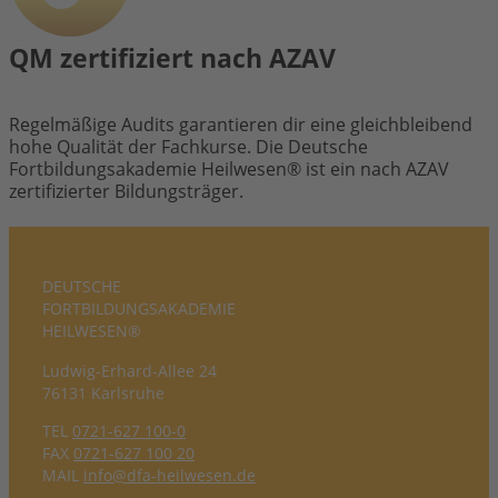
QM zertifiziert nach AZAV
Regelmäßige Audits garantieren dir eine gleichbleibend
hohe Qualität der Fachkurse. Die Deutsche
Fortbildungsakademie Heilwesen® ist ein nach AZAV
zertifizierter Bildungsträger.
DEUTSCHE
FORTBILDUNGS­AKADEMIE
HEILWESEN®
Ludwig-Erhard-Allee 24
76131 Karlsruhe
TEL
0721-627 100-0
FAX
0721-627 100 20
MAIL
info@dfa-heilwesen.de