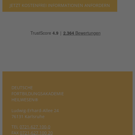
JETZT KOSTENFREI INFORMATIONEN ANFORDERN
DEUTSCHE
FORTBILDUNGS­AKADEMIE
HEILWESEN®
Ludwig-Erhard-Allee 24
76131 Karlsruhe
TEL
0721-627 100-0
FAX
0721-627 100 20