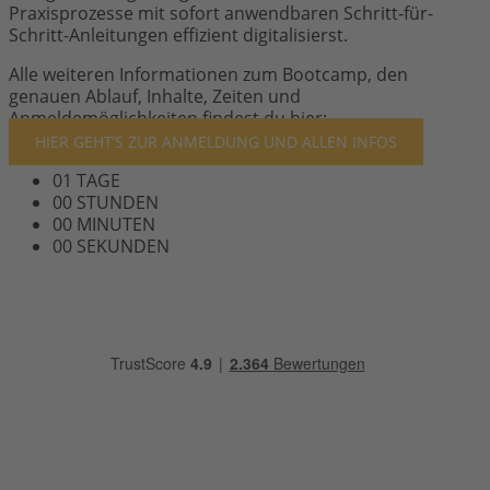
Praxisprozesse mit sofort anwendbaren Schritt-für-
Schritt-Anleitungen effizient digitalisierst.
Alle weiteren Informationen zum Bootcamp, den
genauen Ablauf, Inhalte, Zeiten und
Anmeldemöglichkeiten findest du hier:
HIER GEHT’S ZUR ANMELDUNG UND ALLEN INFOS
01
TAGE
00
STUNDEN
00
MINUTEN
00
SEKUNDEN