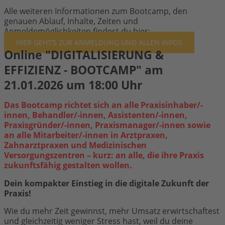
Alle weiteren Informationen zum Bootcamp, den
genauen Ablauf, Inhalte, Zeiten und
Anmeldemöglichkeiten findest du hier:
HIER GEHT’S ZUR ANMELDUNG UND ALLEN INFOS
Online "DIGITALISIERUNG &
EFFIZIENZ - BOOTCAMP" am
21.01.2026 um 18:00 Uhr
Das Bootcamp richtet sich an alle Praxisinhaber/-
innen, Behandler/-innen, Assistenten/-innen,
Praxisgründer/-innen, Praxismanager/-innen sowie
an alle Mitarbeiter/-innen in Arztpraxen,
Zahnarztpraxen und Medizinischen
Versorgungszentren – kurz: an alle, die ihre Praxis
zukunftsfähig gestalten wollen.
Dein kompakter Einstieg in die digitale Zukunft der
Praxis!
Wie du mehr Zeit gewinnst, mehr Umsatz erwirtschaftest
und gleichzeitig weniger Stress hast, weil du deine